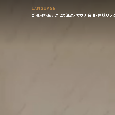
LANGUAGE
ご利用料金
アクセス
温泉・サウナ
宿泊・休憩
リラ
日本語
Englis
h
한국어
简体中文
繁體中文