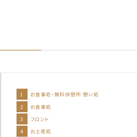
1
お⾷事処・無料休憩所 憩い処
2
お⾷事処
3
フロント
4
お⼟産処