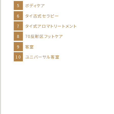
5
ボディケア
6
タイ古式セラピー
7
タイ式アロマトリートメント
8
70反射区フットケア
9
客室
10
ユニバーサル客室