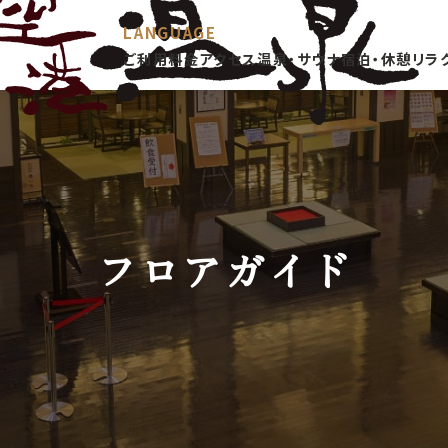
LANGUAGE
ご利用料金
アクセス
温泉・サウナ
宿泊・休憩
リラ
日本語
Englis
h
한국어
简体中文
フロアガイド
繁體中文