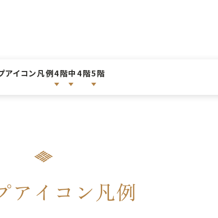
プアイコン凡例
4階
中4階
5階
プアイコン凡例