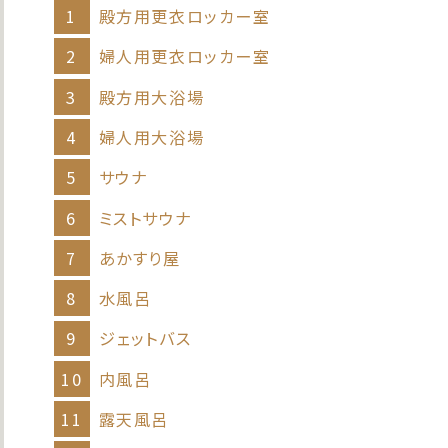
1
殿⽅⽤更⾐ロッカー室
2
婦⼈⽤更⾐ロッカー室
3
殿⽅⽤⼤浴場
4
婦⼈⽤⼤浴場
5
サウナ
6
ミストサウナ
7
あかすり屋
8
⽔⾵呂
9
ジェットバス
10
内⾵呂
11
露天⾵呂